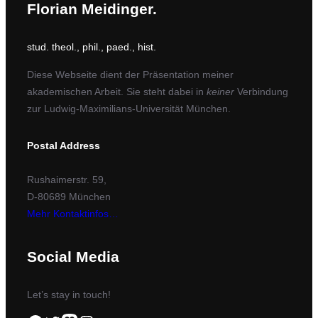
Florian Meidinger.
stud. theol., phil., paed., hist.
Diese Webseite dient der Präsentation meiner
akademischen Arbeit. Sie steht dabei in
keiner
Verbindung
zur Ludwig-Maximilians-Universität München.
Postal Address
Rushaimerstr. 59,
D-80689 München
Mehr Kontaktinfos…
Social Media
Let’s stay in touch!