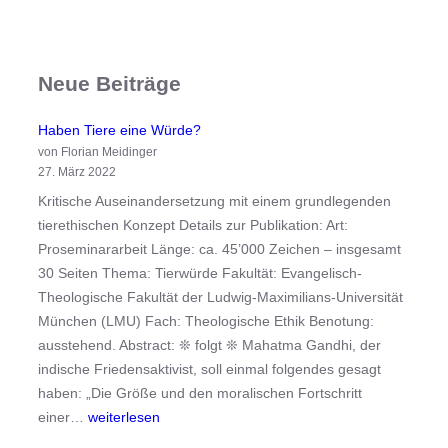
S
r
c
o
h
m
Neue Beiträge
u
a
l
n
d
Haben Tiere eine Würde?
i
i
von Florian Meidinger
n
27. März 2022
n
s
d
Kritische Auseinandersetzung mit einem grundlegenden
e
e
tierethischen Konzept Details zur Publikation: Art:
i
r
Proseminararbeit Länge: ca. 45’000 Zeichen – insgesamt
n
C
30 Seiten Thema: Tierwürde Fakultät: Evangelisch-
e
o
Theologische Fakultät der Ludwig-Maximilians-Universität
r
r
München (LMU) Fach: Theologische Ethik Benotung:
E
o
ausstehend. Abstract: ❊ folgt ❊ Mahatma Gandhi, der
i
n
indische Friedensaktivist, soll einmal folgendes gesagt
g
a
haben: „Die Größe und den moralischen Fortschritt
e
H
-
einer…
weiterlesen
n
a
P
s