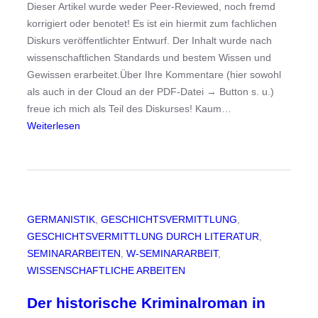
r
Dieser Artikel wurde weder Peer-Reviewed, noch fremd
d
korrigiert oder benotet! Es ist ein hiermit zum fachlichen
e
Diskurs veröffentlichter Entwurf. Der Inhalt wurde nach
?
wissenschaftlichen Standards und bestem Wissen und
Gewissen erarbeitet.Über Ihre Kommentare (hier sowohl
als auch in der Cloud an der PDF-Datei → Button s. u.)
freue ich mich als Teil des Diskurses! Kaum…
:
Weiterlesen
H
e
r
a
u
GERMANISTIK
, 
GESCHICHTSVERMITTLUNG
, 
s
GESCHICHTSVERMITTLUNG DURCH LITERATUR
, 
f
SEMINARARBEITEN
, 
W-SEMINARARBEIT
, 
o
WISSENSCHAFTLICHE ARBEITEN
r
d
Der historische Kriminalroman in
e