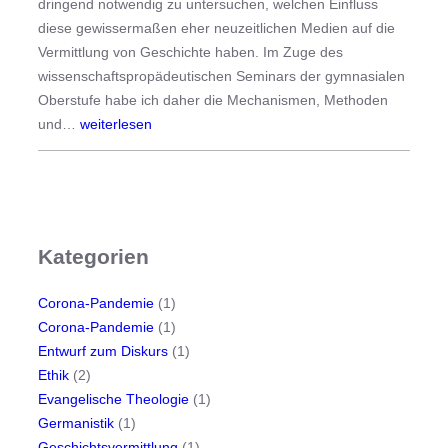
dringend notwendig zu untersuchen, welchen Einfluss
e
d
diese gewissermaßen eher neuzeitlichen Medien auf die
s
e
Vermittlung von Geschichte haben. Im Zuge des
c
r
wissenschaftspropädeutischen Seminars der gymnasialen
h
u
Oberstufe habe ich daher die Mechanismen, Methoden
i
n
D
und…
weiterlesen
c
g
e
h
e
r
t
n
h
s
b
i
v
e
s
e
Kategorien
i
t
r
d
o
m
e
Corona-Pandemie
(1)
r
i
r
Corona-Pandemie
(1)
i
t
F
Entwurf zum Diskurs
(1)
s
t
r
Ethik
(2)
c
l
a
Evangelische Theologie
(1)
h
u
g
Germanistik
(1)
e
n
e
Geschichtsvermittlung
(1)