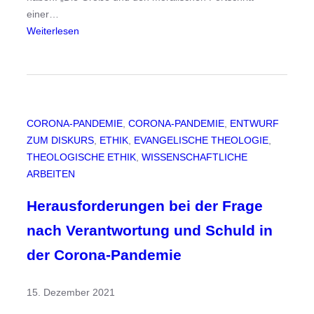
einer…
:
Weiterlesen
H
a
b
e
n
CORONA-PANDEMIE
, 
CORONA-PANDEMIE
, 
ENTWURF
T
ZUM DISKURS
, 
ETHIK
, 
EVANGELISCHE THEOLOGIE
, 
i
THEOLOGISCHE ETHIK
, 
WISSENSCHAFTLICHE
e
ARBEITEN
r
e
Herausforderungen bei der Frage
e
nach Verantwortung und Schuld in
i
n
der Corona-Pandemie
e
W
15. Dezember 2021
ü