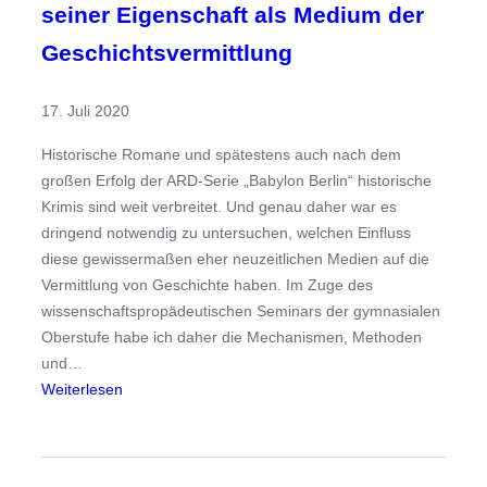
seiner Eigenschaft als Medium der
r
u
Geschichtsvermittlung
n
g
17. Juli 2020
e
n
Historische Romane und spätestens auch nach dem
b
großen Erfolg der ARD-Serie „Babylon Berlin“ historische
e
Krimis sind weit verbreitet. Und genau daher war es
i
dringend notwendig zu untersuchen, welchen Einfluss
d
diese gewissermaßen eher neuzeitlichen Medien auf die
e
Vermittlung von Geschichte haben. Im Zuge des
r
wissenschaftspropädeutischen Seminars der gymnasialen
F
Oberstufe habe ich daher die Mechanismen, Methoden
r
und…
a
:
Weiterlesen
g
D
e
e
n
r