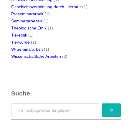
K
g
n
Geschichtsvermittlung durch Literatur
(1)
r
a
Proseminararbeit
(1)
i
c
Seminararbeiten
(1)
m
h
Theologische Ethik
(1)
i
V
Tierethik
(1)
n
e
Tierwürde
(1)
a
r
W-Seminararbeit
(1)
l
a
Wissenschaftliche Arbeiten
(3)
r
n
o
t
m
w
a
o
n
r
Suche
i
t
n
u
S
s
🔎
n
e
e
g
a
i
u
r
n