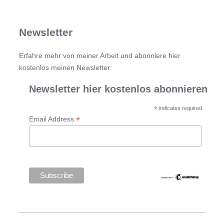
a
h
c
i
h
s
Newsletter
V
t
e
o
Erfahre mehr von meiner Arbeit und abonniere hier
r
r
kostenlos meinen Newsletter:
a
i
n
s
Newsletter hier kostenlos abonnieren
t
c
w
*
indicates required
h
*
Email Address
o
e
r
K
t
r
u
i
n
m
g
i
u
n
n
a
d
l