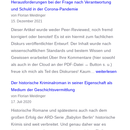
Herausforderungen bei der Frage nach Verantwortung
b
a
c
und Schuld in der Corona-Pandemie
e
n
h
von Florian Meidinger
n
d
a
15. Dezember 2021
T
e
f
Dieser Artikel wurde weder Peer-Reviewed, noch fremd
i
m
t
korrigiert oder benotet! Es ist ein hiermit zum fachlichen
e
i
a
Diskurs veröffentlichter Entwurf. Der Inhalt wurde nach
r
e
l
wissenschaftlichen Standards und bestem Wissen und
e
s
Gewissen erarbeitet.Über Ihre Kommentare (hier sowohl
e
M
als auch in der Cloud an der PDF-Datei → Button s. u.)
i
e
H
freue ich mich als Teil des Diskurses! Kaum…
weiterlesen
n
d
e
e
Der historische Kriminalroman in seiner Eigenschaft als
i
r
W
Medium der Geschichtsvermittlung
u
a
ü
von Florian Meidinger
m
u
r
17. Juli 2020
d
s
d
Historische Romane und spätestens auch nach dem
e
f
e
großen Erfolg der ARD-Serie „Babylon Berlin“ historische
r
o
?
Krimis sind weit verbreitet. Und genau daher war es
G
r